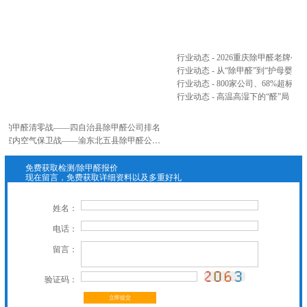
...
行业动态 - 2026重庆除甲醛老牌
行业动态 - 从“除甲醛”到“护母婴”
行业动态 - 高温高湿下的“醛”局：
山间的甲醛清零战——四自治县除甲醛公司排名
公司新闻 - 忠县、云阳、奉节、巫山、巫溪五县联防篇：三峡库区腹地，打响室内空气保卫战——渝东北五县除甲醛公司排名
免费获取检测/除甲醛报价
现在留言，免费获取详细资料以及多重好礼
姓名：
电话：
留言：
验证码：
立即提交