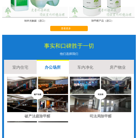
纳米光触媒（进口）
除甲醛产品（进口）
查看更多
事实和口碑胜于一切
他们选择我们
室内住宅
办公场所
车内净化
房产物业
破产法庭除甲醛
司法局除甲醛