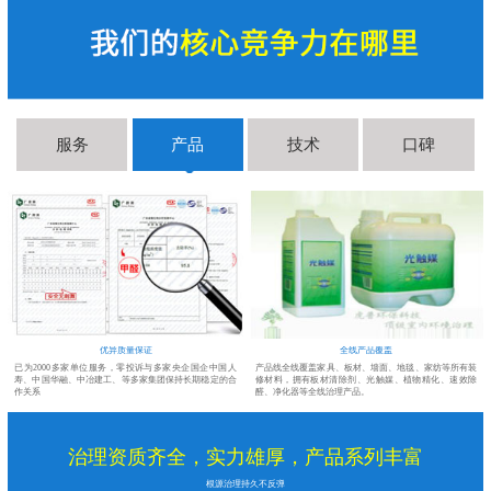
服务
产品
技术
口碑
优异质量保证
全线产品覆盖
测
已为2000多家单位服务，零投诉与多家央企国企中国人
产品线全线覆盖家具、板材、墙面、地毯、家纺等所有装
尽
寿、中国华融、中冶建工、等多家集团保持长期稳定的合
修材料，拥有板材清除剂、光触媒、植物精化、速效除
作关系
醛、净化器等全线治理产品。
治理资质齐全，实力雄厚，产品系列丰富
根源治理持久不反弹