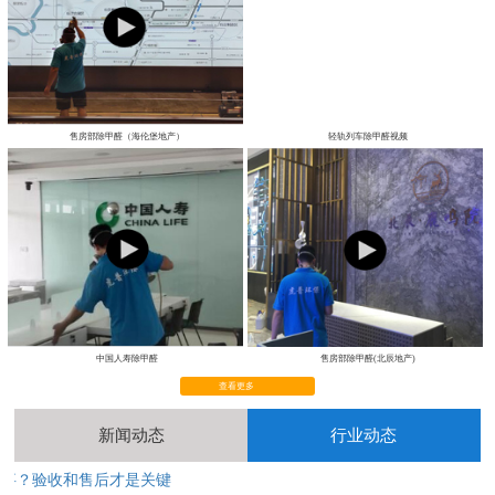
售房部除甲醛（海伦堡地产）
轻轨列车除甲醛视频
中国人寿除甲醛
售房部除甲醛(北辰地产)
查看更多
新闻动态
行业动态
完事？验收和售后才是关键
2