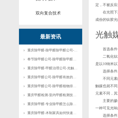
定，不被反应
在光照下起
双向复合技术
成份的钛胶光
光触
最新资讯
首选条件一、
重庆除甲醛-除甲醛除甲醛公司-除甲醛权威公司有哪些?
二氧化钛粒
奉节除甲醛公司-除甲醛除甲醛公司-专门除甲醛的公司叫什么
是以10纳米
重庆除甲醛-甲醛治理公司-光触媒除甲醛价格-光触媒除甲醛真的有用吗
选择条件二
重庆除甲醛公司-除甲醛有效的办法-除甲醛有效的方法?
不同元素的
重庆除甲醛公司-除甲醛植物排行榜图片-除甲醛植物前十名
触媒也就不同
元素不同，其
重庆甲醛检测-室内甲醛检测技术规范-室内甲醛检测收费标准
主要的掺杂
重庆除甲醛-专业除甲醛怎么除的?-专业除甲醛的用什么方法和材料
一种可见光响
重庆除甲醛-木制家具如何快速去甲醛-夏天如何快速去甲醛
选择条件三