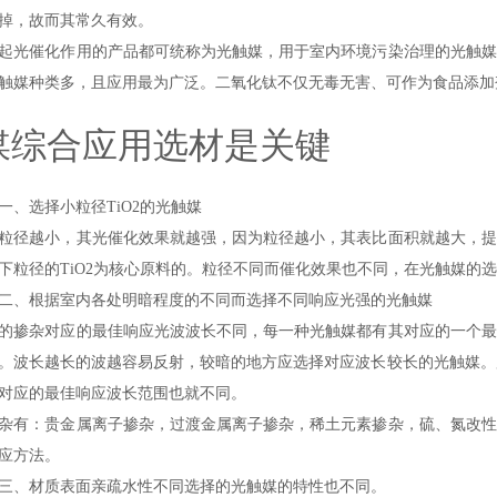
掉，故而其常久有效。
光催化作用的产品都可统称为光触媒，用于室内环境污染治理的光触媒
触媒种类多，且应用最为广泛。二氧化钛不仅无毒无害、可作为食品添加
媒综合应用选材是关键
选择小粒径TiO2的光触媒
径越小，其光催化效果就越强，因为粒径越小，其表比面积就越大，提
以下粒径的TiO2为核心原料的。粒径不同而催化效果也不同，在光触媒的选
、根据室内各处明暗程度的不同而选择不同响应光强的光触媒
掺杂对应的最佳响应光波波长不同，每一种光触媒都有其对应的一个最
。波长越长的波越容易反射，较暗的地方应选择对应波长较长的光触媒。所
对应的最佳响应波长范围也就不同。
有：贵金属离子掺杂，过渡金属离子掺杂，稀土元素掺杂，硫、氮改性
应方法。
、材质表面亲疏水性不同选择的光触媒的特性也不同。