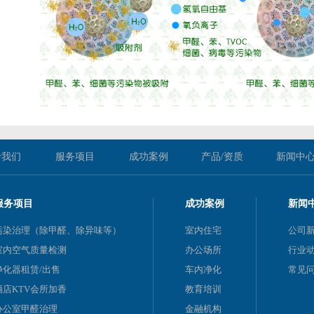
于我们
服务项目
成功案例
产品/资质
新闻中
服务项目
成功案例
新闻
污染治理（除甲醛、除异味等）
室内住宅
公司
室内空气质量检测
办公场所
行业
净化器租赁/出售
车内净化
常见
酒店KTV会所加香
教育培训
办公室甲醛治理
金融机构