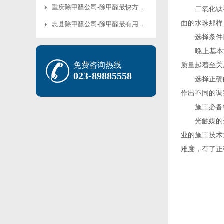
重庆除甲醛公司-除甲醛最快方法是盐-房间放白醋能除甲醛吗
二氧化钛在
面的水珠那样
忠县除甲醛公司-除甲醛最有用的-除甲醛什么好?
选择条件四、
晚上基本没有
免费咨询热线
质量起着至关
023-89885558
选择正确的
作出不同的调
施工必备
光触媒的光
业的施工技术
难度，有了正