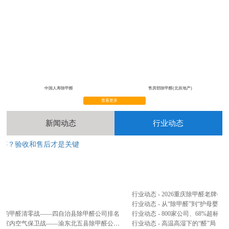
中国人寿除甲醛
售房部除甲醛(北辰地产)
查看更多
新闻动态
行业动态
完事？验收和售后才是关键
2
...
行业动态 - 2026重庆除甲醛老牌
行业动态 - 从“除甲醛”到“护母婴”
山间的甲醛清零战——四自治县除甲醛公司排名
公司新闻 - 忠县、云阳、奉节、巫山、巫溪五县联防篇：三峡库区腹地，打响室内空气保卫战——渝东北五县除甲醛公司排名
行业动态 - 高温高湿下的“醛”局：