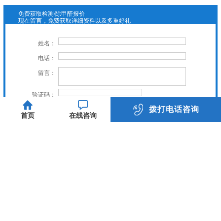
免费获取检测/除甲醛报价
现在留言，免费获取详细资料以及多重好礼
姓名：
电话：
留言：
验证码：
拨打电话咨询
立即提交
首页
在线咨询
023-89885558
关爱家人健康，虎普与你同行
友情链接：
关于我们
服务项目
新闻中心
施工案例
常见问题