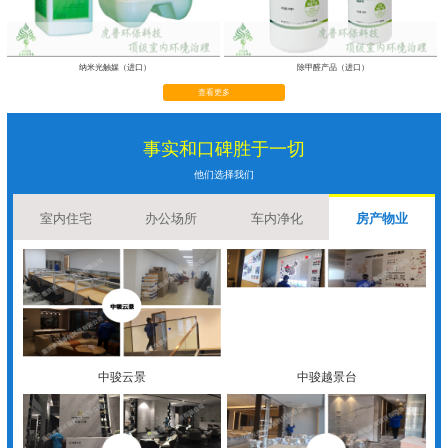
纳米光触媒（进口）
除甲醛产品（进口）
查看更多
事实和口碑胜于一切
他们选择我们
室内住宅
办公场所
车内净化
房产物业
中骏云景
中骏越景台