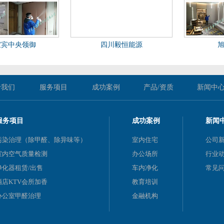
宜宾中央领御
四川毅恒能源
于我们
服务项目
成功案例
产品/资质
新闻中
服务项目
成功案例
新闻
污染治理（除甲醛、除异味等）
室内住宅
公司
室内空气质量检测
办公场所
行业
净化器租赁/出售
车内净化
常见
酒店KTV会所加香
教育培训
办公室甲醛治理
金融机构