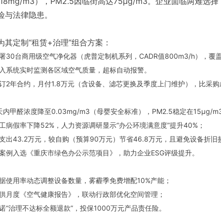
0.18mg/m3），PM2.5因临街高达75μg/m3。企业面临
险与法律隐患。
为其定制“租赁+治理”组合方案：
署30台商用级空气净化器（虎普定制机系列，CADR值800m3/h）
入系统实时监测各区域空气质量，超标自动报警。
订2年合约，月付1.8万元（含设备、滤芯更换及季度上门维护），比采购
天内甲醛浓度降至0.03mg/m3（母婴安全标准），PM2.5稳定在15μg/
工病假率下降52%，人力资源调研显示“办公环境满意度”提升40%；
支出43.2万元，较自购（预算90万元）节省46.8万元，且避免设备折旧
案例入选《重庆市绿色办公示范项目》，助力企业ESG评级提升。
据使用率动态调整设备数量，雾霾季免费增配10%产能；
供月度《空气健康报告》，联动行政部优化空间管理；
诺“治理不达标全额退款”，投保1000万元产品责任险。