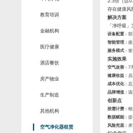
2.3倍（达
存在健康风
教育培训
解决方案
「净呼吸」
金融机构
设备配置
：部
智能管理
：接
医疗健康
服务模式
：签
实施效果
酒店餐饮
空气改善
：7
健康收益
：员
房产物业
成本优化
：总
品牌增值
：该
生产制造
创新点
按需计费
：根
其他机构
数据赋能
：提
风险兜底
：承
空气净化器租赁