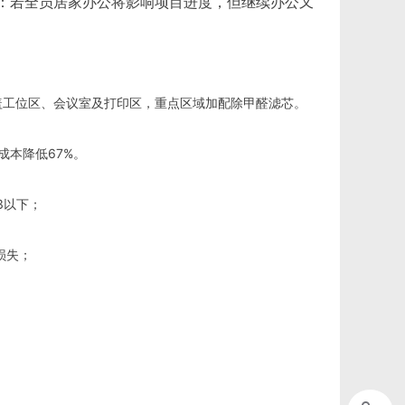
两难选择：若全员居家办公将影响项目进度，但继续办公又
，覆盖工位区、会议室及打印区，重点区域加配除甲醛滤芯。
成本降低67%。
m3以下；
损失；