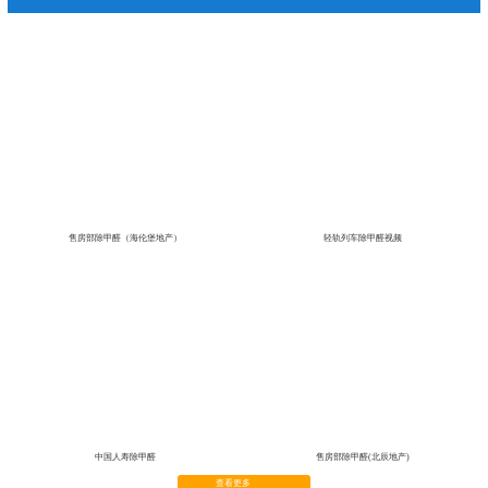
售房部除甲醛（海伦堡地产）
轻轨列车除甲醛视频
中国人寿除甲醛
售房部除甲醛(北辰地产)
查看更多