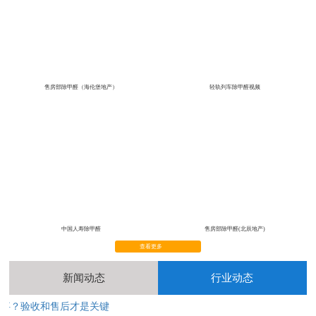
售房部除甲醛（海伦堡地产）
轻轨列车除甲醛视频
中国人寿除甲醛
售房部除甲醛(北辰地产)
查看更多
新闻动态
行业动态
完事？验收和售后才是关键
2