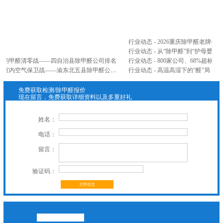
...
行业动态 - 2026重庆除甲醛老牌
行业动态 - 从“除甲醛”到“护母婴”
山间的甲醛清零战——四自治县除甲醛公司排名
公司新闻 - 忠县、云阳、奉节、巫山、巫溪五县联防篇：三峡库区腹地，打响室内空气保卫战——渝东北五县除甲醛公司排名
行业动态 - 高温高湿下的“醛”局：
免费获取检测/除甲醛报价
现在留言，免费获取详细资料以及多重好礼
姓名：
电话：
留言：
验证码：
立即提交