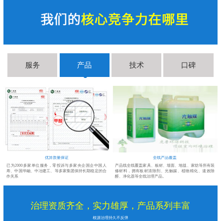
服务
产品
技术
口碑
优异质量保证
全线产品覆盖
测
已为2000多家单位服务，零投诉与多家央企国企中国人
产品线全线覆盖家具、板材、墙面、地毯、家纺等所有装
尽
寿、中国华融、中冶建工、等多家集团保持长期稳定的合
修材料，拥有板材清除剂、光触媒、植物精化、速效除
作关系
醛、净化器等全线治理产品。
治理资质齐全，实力雄厚，产品系列丰富
根源治理持久不反弹