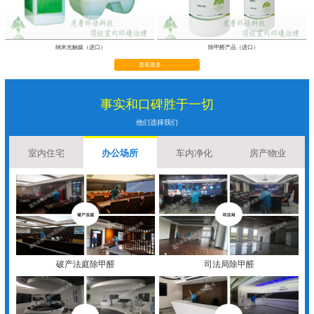
纳米光触媒（进口）
除甲醛产品（进口）
查看更多
事实和口碑胜于一切
他们选择我们
室内住宅
办公场所
车内净化
房产物业
破产法庭除甲醛
司法局除甲醛