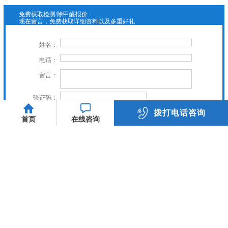
免费获取检测/除甲醛报价
现在留言，免费获取详细资料以及多重好礼
姓名：
电话：
留言：
验证码：
拨打电话咨询
立即提交
首页
在线咨询
023-89885558
关爱家人健康，虎普与你同行
友情链接：
关于我们
服务项目
新闻中心
施工案例
常见问题