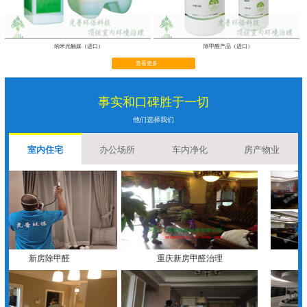
纳米光触媒（进口）
除甲醛产品（进口）
查看更多
事实和口碑胜于一切
他们选择我们
室内住宅
办公场所
车内净化
房产物业
新房除甲醛
重庆新房甲醛治理