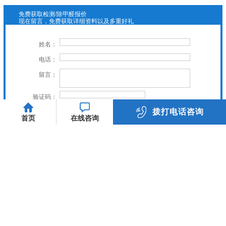
免费获取检测/除甲醛报价
现在留言，免费获取详细资料以及多重好礼
姓名：
电话：
留言：
验证码：
拨打电话咨询
立即提交
首页
在线咨询
023-89885558
关爱家人健康，虎普与你同行
友情链接：
关于我们
服务项目
新闻中心
施工案例
常见问题