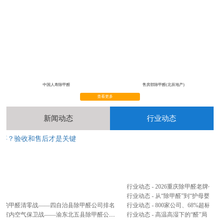
中国人寿除甲醛
售房部除甲醛(北辰地产)
查看更多
新闻动态
行业动态
完事？验收和售后才是关键
2
...
行业动态 - 2026重庆除甲醛老牌
行业动态 - 从“除甲醛”到“护母婴”
山间的甲醛清零战——四自治县除甲醛公司排名
公司新闻 - 忠县、云阳、奉节、巫山、巫溪五县联防篇：三峡库区腹地，打响室内空气保卫战——渝东北五县除甲醛公司排名
行业动态 - 高温高湿下的“醛”局：