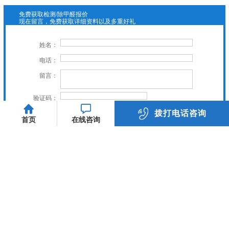
免费获取检测/除甲醛报价
现在留言，免费获取详细资料以及多重好礼
姓名：
电话：
留言：
验证码：
拨打电话咨询
立即提交
首页
在线咨询
023-89885558
关爱家人健康，虎普与你同行
友情链接：
关于我们
服务项目
新闻中心
施工案例
常见问题