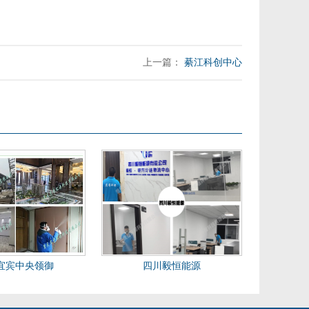
上一篇：
綦江科创中心
宜宾中央领御
四川毅恒能源