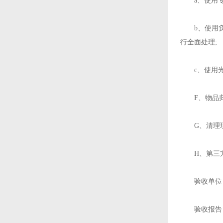
a、使用专
b、使用负
行全面处理;
c、使用光
F、物品归
G、清理现
H、第三方权
验收单位：
验收报告：