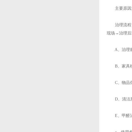
主要原因之
治理流程：1
现场→治理后
A、治理前
B、家具移
C、物品保
D、清洁灰
E、甲醛