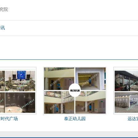
究院
腾讯
京时代广场
泰正幼儿园
远达