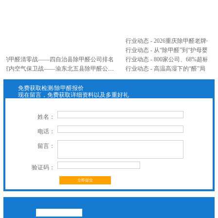
...
行业动态 - 2026重庆除甲醛老牌
行业动态 - 从“除甲醛”到“护母婴”
山间的甲醛清零战——四自治县除甲醛公司排名
公司新闻 - 忠县、云阳、奉节、巫山、巫溪五县联防篇：三峡库区腹地，打响室内空气保卫战——渝东北五县除甲醛公司排名
行业动态 - 高温高湿下的“醛”局：
免费获取检测/除甲醛报价
现在留言，免费获取详细资料以及多重好礼
姓名：
电话：
留言：
验证码：
立即提交