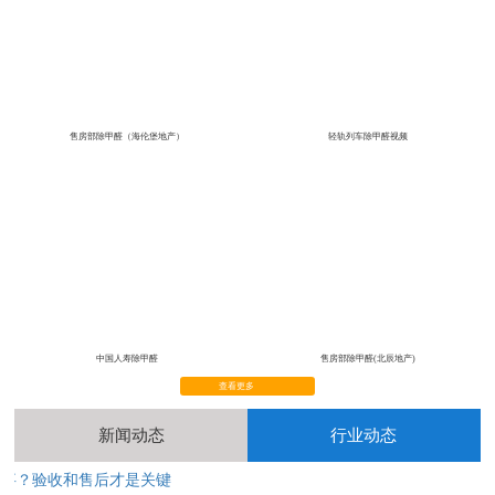
售房部除甲醛（海伦堡地产）
轻轨列车除甲醛视频
中国人寿除甲醛
售房部除甲醛(北辰地产)
查看更多
新闻动态
行业动态
完事？验收和售后才是关键
2